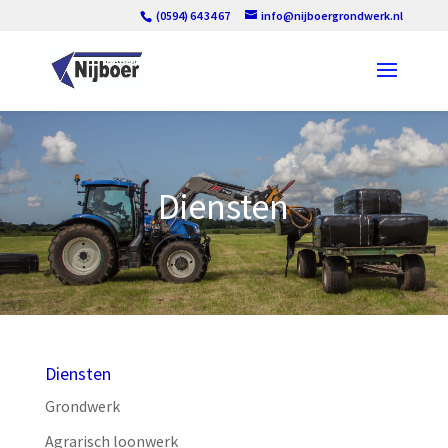
(0594) 64 34 67
info@nijboergrondwerk.nl
Diensten
Diensten
Grondwerk
Agrarisch loonwerk