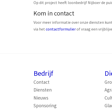
Op dit project heeft loonbedrijf Nijboer de p
Kom in contact
Voor meer informatie over onze diensten kun
via het
contactformulier
of vraag een vrijblij
Bedrijf
Di
Contact
Gr
Diensten
Agr
Nieuws
Cul
Sponsoring
Gla