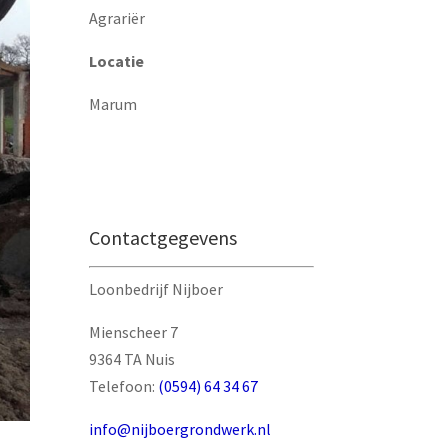
Agrariër
Locatie
Marum
Offerte aanvragen
Contactgegevens
Loonbedrijf Nijboer
Mienscheer 7
9364 TA Nuis
Telefoon:
(0594) 64 34 67
info@nijboergrondwerk.nl