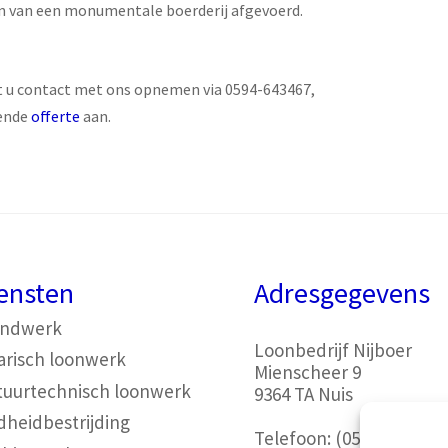
uin van een monumentale boerderij afgevoerd.
t u contact met ons opnemen via 0594-643467,
vende
offerte
aan.
ensten
Adresgegevens
ondwerk
Loonbedrijf Nijboer
arisch loonwerk
Mienscheer 9
tuurtechnisch loonwerk
9364 TA Nuis
dheidbestrijding
Telefoon:
(0594) 64 34 6