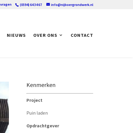
nvragen
(0594) 64 34 67
info@nijboergrondwerk.nl
NIEUWS
OVER ONS
CONTACT
Kenmerken
Project
Puin laden
Opdrachtgever